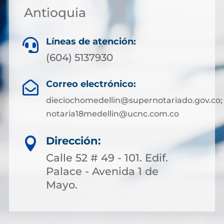
Antioquia
Líneas de atención:

(604) 5137930
Correo electrónico:

dieciochomedellin@supernotariado.gov.co;
notaria18medellin@ucnc.com.co
Dirección:

Calle 52 # 49 - 101. Edif.
Palace - Avenida 1 de
Mayo.