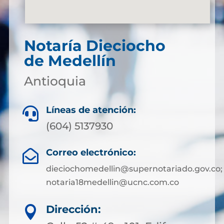
Notaría Dieciocho
de Medellín
Antioquia
Líneas de atención:

(604) 5137930
Correo electrónico:

dieciochomedellin@supernotariado.gov.co;
notaria18medellin@ucnc.com.co
Dirección:
