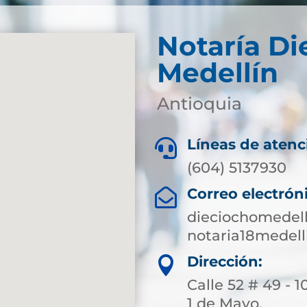
Notaría Di
Medellín
Antioquia
Líneas de atenc

(604) 5137930
Correo electrón

dieciochomedell
notaria18medel
Dirección:

Calle 52 # 49 - 1
1 de Mayo.