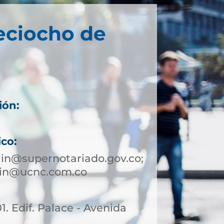
eciocho de
ión:
ico:
in@supernotariado.gov.co;
lin@ucnc.com.co
01. Edif. Palace - Avenida