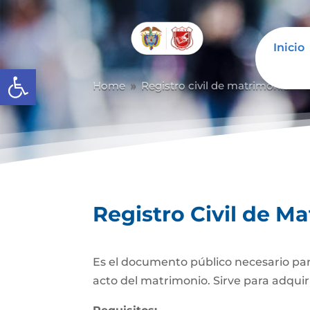
Inicio
Abrir barra de herramientas
Home
Registro civil de matrimonio
9
9
Registro Civil de M
Es el documento público necesario para
acto del matrimonio. Sirve para adquiri