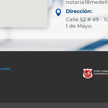
notaria18medel
Dirección:

Calle 52 # 49 - 1
1 de Mayo.
onales