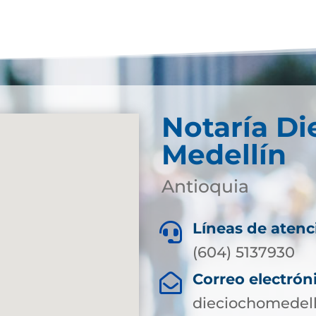
Notaría Di
Medellín
Antioquia
Líneas de atenc

(604) 5137930
Correo electrón

dieciochomedell