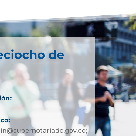
eciocho de
ión:
ico:
in@supernotariado.gov.co;