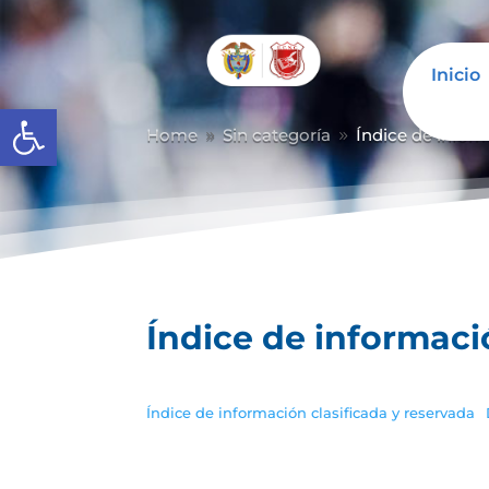
Inicio
Abrir barra de herramientas
Home
Sin categoría
Índice de inform
9
9
Índice de informaci
Índice de información clasificada y reservada