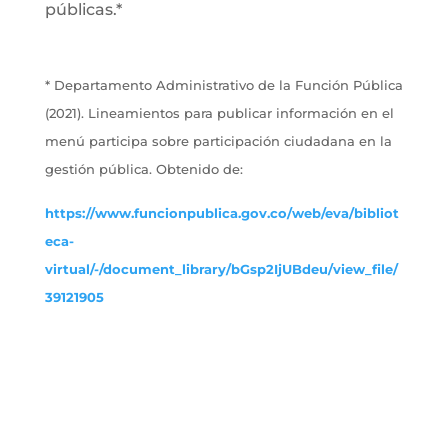
públicas.*
* Departamento Administrativo de la Función Pública
(2021). Lineamientos para publicar información en el
menú participa sobre participación ciudadana en la
gestión pública. Obtenido de:
https://www.funcionpublica.gov.co/web/eva/bibliot
eca-
virtual/-/document_library/bGsp2IjUBdeu/view_file/
39121905