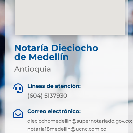
Notaría Dieciocho
de Medellín
Antioquia
Líneas de atención:

(604) 5137930
Correo electrónico:

dieciochomedellin@supernotariado.gov.co;
notaria18medellin@ucnc.com.co