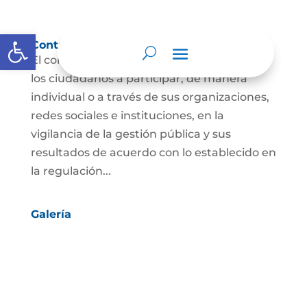
Abrir barra de herramientas
Control social
El control social es el derecho y el deber de
los ciudadanos a participar, de manera
individual o a través de sus organizaciones,
redes sociales e instituciones, en la
vigilancia de la gestión pública y sus
resultados de acuerdo con lo establecido en
la regulación...
Galería