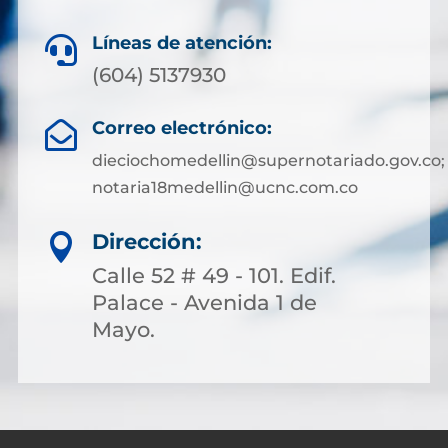
Líneas de atención:

(604) 5137930
Correo electrónico:

dieciochomedellin@supernotariado.gov.co;
notaria18medellin@ucnc.com.co
Dirección:

Calle 52 # 49 - 101. Edif.
Palace - Avenida 1 de
Mayo.