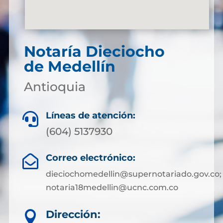
Notaría Dieciocho
de Medellín
Antioquia
Líneas de atención:

(604) 5137930
Correo electrónico:

dieciochomedellin@supernotariado.gov.co;
notaria18medellin@ucnc.com.co
Dirección:
