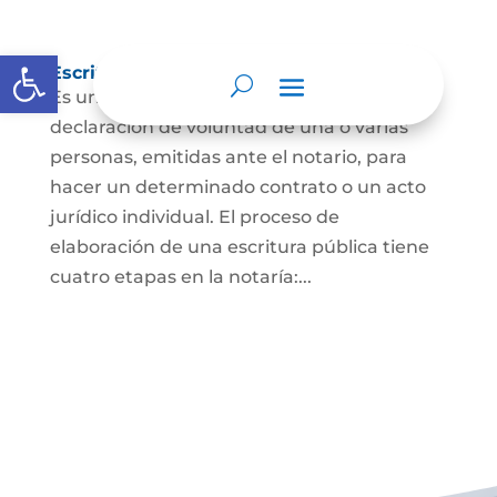
Abrir barra de herramientas
Escritura Pública
Es un documento que contiene la
declaración de voluntad de una o varias
personas, emitidas ante el notario, para
hacer un determinado contrato o un acto
jurídico individual. El proceso de
elaboración de una escritura pública tiene
cuatro etapas en la notaría:...