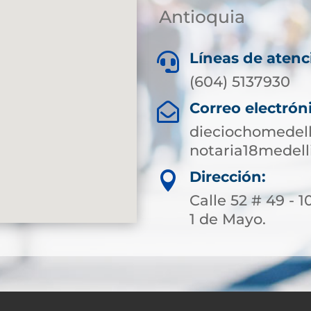
Antioquia
Líneas de atenc

(604) 5137930
Correo electrón

dieciochomedell
notaria18medel
Dirección:

Calle 52 # 49 - 1
1 de Mayo.