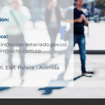
ión:
ico:
in@supernotariado.gov.co;
lin@ucnc.com.co
01. Edif. Palace - Avenida