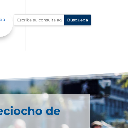
cia
eciocho de