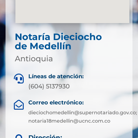
Notaría Dieciocho
de Medellín
Antioquia
Líneas de atención:

(604) 5137930
Correo electrónico:

dieciochomedellin@supernotariado.gov.co;
notaria18medellin@ucnc.com.co
Dirección: