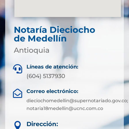
Notaría Dieciocho
de Medellín
Antioquia
Líneas de atención:

(604) 5137930
Correo electrónico:

dieciochomedellin@supernotariado.gov.co;
notaria18medellin@ucnc.com.co
Dirección:
